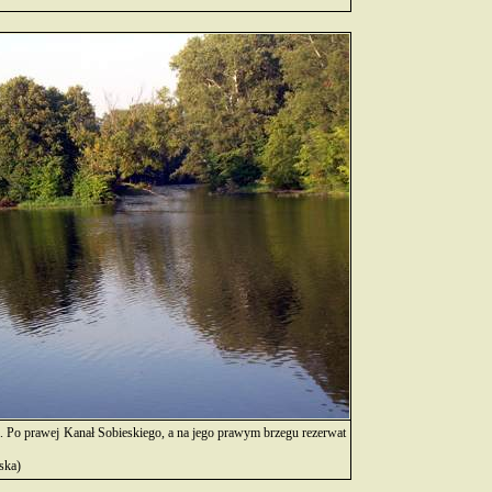
a. Po prawej Kanał Sobieskiego, a na jego prawym brzegu rezerwat
ska)