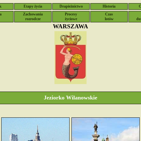
k
Etapy życia
Drapieżnictwo
Historia
O
a
Zachowania
Procesy
Czas
rozrodcze
życiowe
lotów
du
WARSZAWA
Jeziorko Wilanowskie