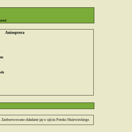
kowi
Anisoptera
ata
nda
la. Zaobserwowano składanie jaj w ujściu Potoku Służewieckiego.