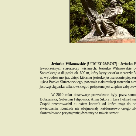
Jeziorko Wilanowskie (UTM EC08/EC07)
i Jeziorko 
lewobrzeżnych starorzeczy wiślanych. Jeziorko Wilanowskie po
Sobieskiego o długości ok. 800 m, który łączy jeziorko z rzeczką
w. wybudowano jaz, dzięki któremu jeziorko jest sztucznie piętrz
ujścia Potoku Służewieckiego, powstała z akumulacji materiału ni
jest częścią parku wilanowskiego i połączona jest z lądem zaby
W 2010 roku obserwacje prowadzone były przez samotn
Dobrzańska, Sebastian Filipowicz, Anna Sikora i Ewa Pełnia-Iwa
Zespół przeprowadził tu osiem kontroli od końca maja do po
stwierdzenia. Kontrole nie obejmowały każdorazowo całego zbi
skontrolowane przynajmniej dwa razy w trakcie sezonu.