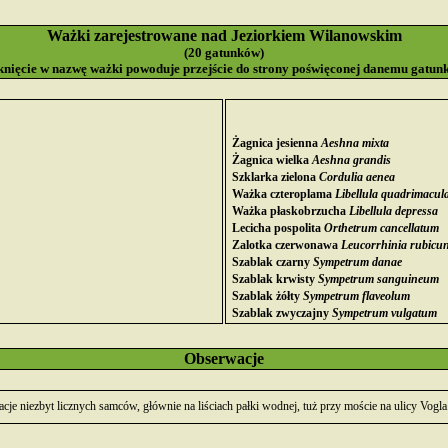
Ważki zarejestrowane nad Jeziorkiem Wilanowskim
(20 gatunków)
knięcie w nazwę ważki powoduje przejście do strony poświęconej danemu gatun
Żagnica jesienna
Aeshna mixta
Żagnica wielka
Aeshna grandis
Szklarka zielona
Cordulia aenea
Ważka czteroplama
Libellula quadrimacul
Ważka płaskobrzucha
Libellula depressa
Lecicha pospolita
Orthetrum cancellatum
Zalotka czerwonawa
Leucorrhinia rubicu
Szablak czarny
Sympetrum danae
Szablak krwisty
Sympetrum sanguineum
Szablak żółty
Sympetrum flaveolum
Szablak zwyczajny
Sympetrum vulgatum
Obserwacje
cje niezbyt licznych samców, głównie na liściach pałki wodnej, tuż przy moście na ulicy Vog