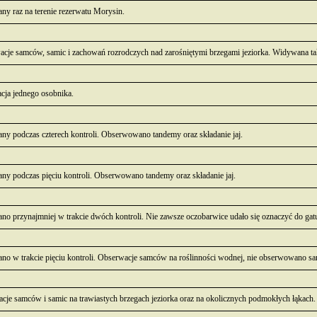
y raz na terenie rezerwatu Morysin.
acje samców, samic i zachowań rozrodczych nad zarośniętymi brzegami jeziorka. Widywana ta
cja jednego osobnika.
y podczas czterech kontroli. Obserwowano tandemy oraz składanie jaj.
y podczas pięciu kontroli. Obserwowano tandemy oraz składanie jaj.
o przynajmniej w trakcie dwóch kontroli. Nie zawsze oczobarwice udało się oznaczyć do gat
o w trakcie pięciu kontroli. Obserwacje samców na roślinności wodnej, nie obserwowano sa
acje samców i samic na trawiastych brzegach jeziorka oraz na okolicznych podmokłych łąkac