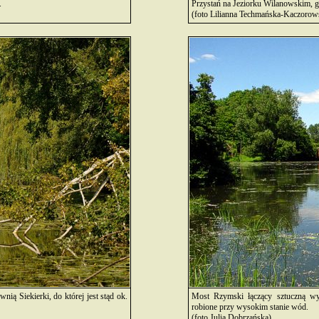
.
Przystań na Jeziorku Wilanowskim, g
(foto Lilianna Techmańska-Kaczorow
ią Siekierki, do której jest stąd ok.
Most Rzymski łączący sztuczną wy
robione przy wysokim stanie wód.
(foto Julia Dobrzańska)