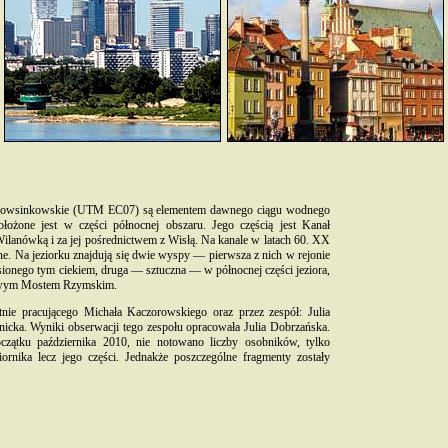
Powsinkowskie (UTM EC07) są elementem dawnego ciągu wodnego
łożone jest w części północnej obszaru. Jego częścią jest Kanał
 Wilanówką i za jej pośrednictwem z Wisłą. Na kanale w latach 60. XX
one. Na jeziorku znajdują się dwie wyspy — pierwsza z nich w rejonie
esionego tym ciekiem, druga — sztuczna — w północnej części jeziora,
tkowym Mostem Rzymskim.
ie pracującego Michała Kaczorowskiego oraz przez zespół: Julia
nicka. Wyniki obserwacji tego zespołu opracowała Julia Dobrzańska.
czątku października 2010, nie notowano liczby osobników, tylko
ornika lecz jego części. Jednakże poszczególne fragmenty zostały