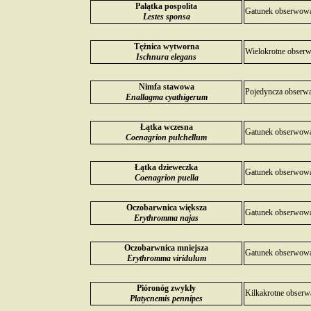
Pałątka pospolita
Gatunek obserwowan
Lestes sponsa
Tężnica wytworna
Wielokrotne obserw
Ischnura elegans
Nimfa stawowa
Pojedyncza obserwa
Enallagma cyathigerum
Łątka wczesna
Gatunek obserwowan
Coenagrion pulchellum
Łątka dzieweczka
Gatunek obserwowan
Coenagrion puella
Oczobarwnica większa
Gatunek obserwowan
Erythromma najas
Oczobarwnica mniejsza
Gatunek obserwowan
Erythromma viridulum
Pióronóg zwykły
Kilkakrotne obserw
Platycnemis pennipes