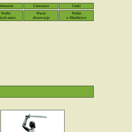
donatrix
Literatura
Linki
Ważki
Wasze
Ważki
żych miast
obserwacje
w filatelistyce