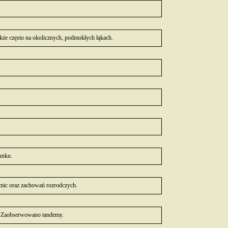
kże często na okolicznych, podmokłych łąkach.
unku.
mic oraz zachowań rozrodczych.
h. Zaobserwowano tandemy.