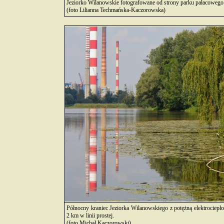
Jeziorko Wilanowskie fotografowane od strony parku pałacowego
(foto Lilianna Techmańska-Kaczorowska)
Północny kraniec Jeziorka Wilanowskiego z potężną elektrociepłown
2 km w linii prostej.
(foto Michał Kaczorowski)