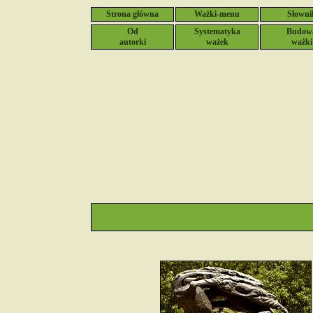
Strona główna
Ważki-menu
Słowni
Od
Systematyka
Budow
autorki
ważek
ważki