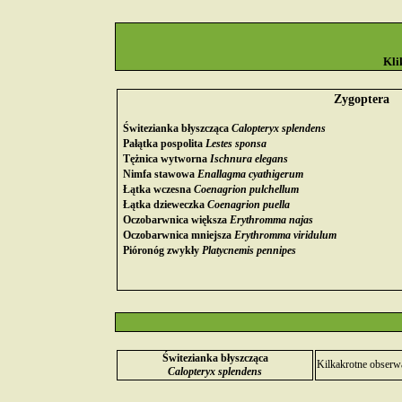
Kli
Zygoptera
Świtezianka błyszcząca
Calopteryx splendens
Pałątka pospolita
Lestes sponsa
Tężnica wytworna
Ischnura elegans
Nimfa stawowa
Enallagma cyathigerum
Łątka wczesna
Coenagrion pulchellum
Łątka dzieweczka
Coenagrion puella
Oczobarwnica większa
Erythromma najas
Oczobarwnica mniejsza
Erythromma viridulum
Pióronóg zwykły
Platycnemis pennipes
Świtezianka błyszcząca
Kilkakrotne obserwa
Calopteryx splendens