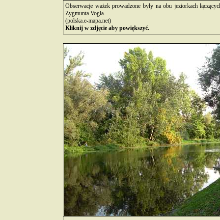
Obserwacje ważek prowadzone były na obu jeziorkach łączącyc
Zygmunta Vogla.
(polska.e-mapa.net)
Kliknij w zdjęcie aby powiększyć.