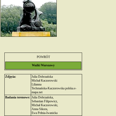
POWRÓT
Ważki Warszawy
Zdjęcia:
Julia Dobrzańska
Michał Kaczorowski
Lilianna
Techmańska-Kaczorowska polska.e-
mapa.net
Badania terenowe:
Julia Dobrzańska,
Sebastian Filipowicz,
Michał Kaczorowski,
Anna Sikora,
Ewa Pełnia-Iwanicka