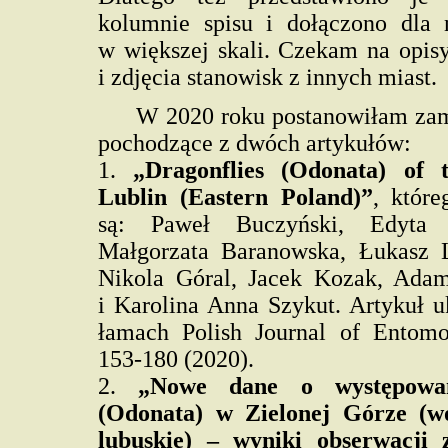
kolumnie spisu i dołączono dla
w większej skali. Czekam na opis
i zdjęcia stanowisk z innych miast.
W 2020 roku postanowiłam zam
pochodzące z dwóch artykułów:
1.
„Dragonflies (Odonata) of 
Lublin (Eastern Poland)”
, które
są: Paweł Buczyński, Edyta 
Małgorzata Baranowska, Łukasz 
Nikola Góral, Jacek Kozak, Ada
i Karolina Anna Szykut. Artykuł u
łamach Polish Journal of Entomo
153-180 (2020).
2.
„Nowe dane o występowa
(Odonata) w Zielonej Górze (w
lubuskie) – wyniki obserwacji 