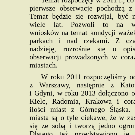
Temat rozpoczęty w 2011 r., co
pierwsze obserwacje pochodzą z
Temat będzie się rozwijał, być 
wiele lat. Pozwoli to na wy
wniosków na temat kondycji waże
parkach i nad rzekami. Z c
nadzieję, rozrośnie się o opi
obserwacji prowadzonych w cora
miastach.
W roku 2011 rozpoczęliśmy od
z Warszawy, następnie z Kato
i Gdyni, w roku 2013 dołączono o
Kielc, Radomia, Krakowa i cor
ilości miast z Górnego Śląska. 
miasta są o tyle ciekawe, że w za
się ze sobą i tworzą jedno ogro
Dlatego też przedstawiono je