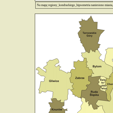
Na mapę regiony_kondrackiego_hipsometria naniesiono miasta, 