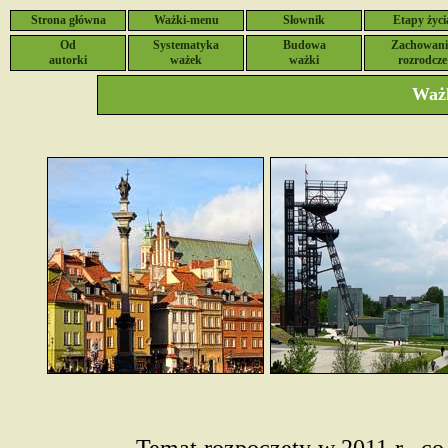
Strona główna
Ważki-menu
Słownik
Etapy życi
Od
Systematyka
Budowa
Zachowani
autorki
ważek
ważki
rozrodcze
Ważk