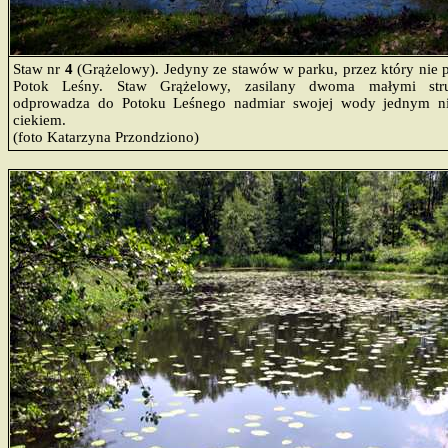
Staw nr
4
(Grążelowy). Jedyny ze stawów w parku, przez który nie 
Potok Leśny. Staw Grążelowy, zasilany dwoma małymi str
odprowadza do Potoku Leśnego nadmiar swojej wody jednym ni
ciekiem.
(foto Katarzyna Przondziono)