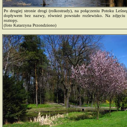
Po drugiej stronie drogi (rolkostrady), na połączeniu Potoku Leśne
dopływem bez nazwy, również powstało rozlewisko. Na zdjęci
roztopy.
(foto Katarzyna Przondziono)