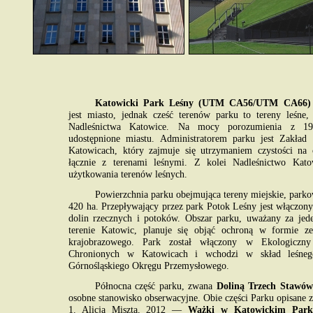
Katowicki Park Leśny (UTM CA56/UTM CA66)
jest miasto, jednak cześć terenów parku to tereny leśne,
Nadleśnictwa Katowice. Na mocy porozumienia z 19
udostępnione miastu. Administratorem parku jest Zakład 
Katowicach, który zajmuje się utrzymaniem czystości na 
łącznie z terenami leśnymi. Z kolei Nadleśnictwo Ka
użytkowania terenów leśnych.
Powierzchnia parku obejmująca tereny miejskie, parko
420 ha. Przepływający przez park Potok Leśny jest włączo
dolin rzecznych i potoków. Obszar parku, uważany za jede
terenie Katowic, planuje się objąć ochroną w formie ze
krajobrazowego. Park został włączony w Ekologiczn
Chronionych w Katowicach i wchodzi w skład leśneg
Górnośląskiego Okręgu Przemysłowego.
Północna część parku, zwana
Doliną Trzech Stawów
osobne stanowisko obserwacyjne. Obie części Parku opisane z
1. Alicja Miszta, 2012 —
Ważki w Katowickim Park