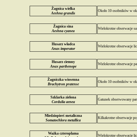
Żagnica wielka
Około 10 osobników w oko
Aeshna grandis
Żagnica sina
Wielokrotne obserwacje sa
Aeshna cyanea
Husarz władca
Wielokrotne obserwacje li
Anax imperator
Husarz ciemny
Wielokrotne obserwacje pa
Anax parthenope
Żagniczka wiosenna
Około 10 osobników w oko
Brachytron pratense
Szklarka zielona
Gatunek obserwowany parok
Cordulia aenea
Miedziopierś metaliczna
Kilkakrotne obserwacje p
Somatochlora metallica
Ważka czteroplama
Wielokrotne obserwacje li