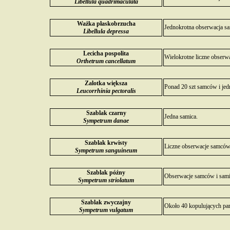
Libellula quadrimaculata
Ważka płaskobrzucha
Jednokrotna obserwacja s
Libellula depressa
Lecicha pospolita
Wielokrotne liczne obserw
Orthetrum cancellatum
Zalotka większa
Ponad 20 szt samców i jed
Leucorrhinia pectoralis
Szablak czarny
Jedna samica.
Sympetrum danae
Szablak krwisty
Liczne obserwacje samców i
Sympetrum sanguineum
Szablak późny
Obserwacje samców i samic
Sympetrum striolatum
Szablak zwyczajny
Około 40 kopulujących par,
Sympetrum vulgatum