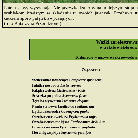
Latem stawy wysychają. Nie przeszkadza to w najmniejszym stopni
szablakom krwistym w składaniu tu swoich jajeczek. Przebywa t
całkiem sporo pałątek zwyczajnych.
(foto Katarzyna Przondziono)
Ważki zarejestrow
w trakcie wielokrotny
Kliknięcie w nazwę ważki powoduje
Zygoptera
Świtezianka błyszcząca
Calopteryx splendens
Pałątka pospolita
Lestes sponsa
Pałątka zielona
Chalcolestes viridis
Straszka pospolita
Sympecma fusca
Tężnica wytworna
Ischnura elegans
Nimfa stawowa
Enallagma cyathigerum
Łątka dzieweczka
Coenagrion puella
Oczobarwnica większa
Erythromma najas
Oczobarwnica mniejsza
Erythromma viridulum
Łunica czerwona
Pyrrhosoma nymphula
Pióronóg zwykły
Platycnemis pennipes