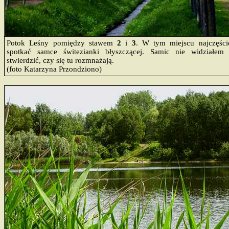
Potok Leśny pomiędzy stawem
2
i
3
. W tym miejscu najczęśc
spotkać samce świtezianki błyszczącej. Samic nie widziałem
stwierdzić, czy się tu rozmnażają.
(foto Katarzyna Przondziono)