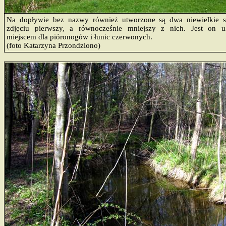
Na dopływie bez nazwy również utworzone są dwa niewielkie 
zdjęciu pierwszy, a równocześnie mniejszy z nich. Jest on 
miejscem dla pióronogów i łunic czerwonych.
(foto Katarzyna Przondziono)