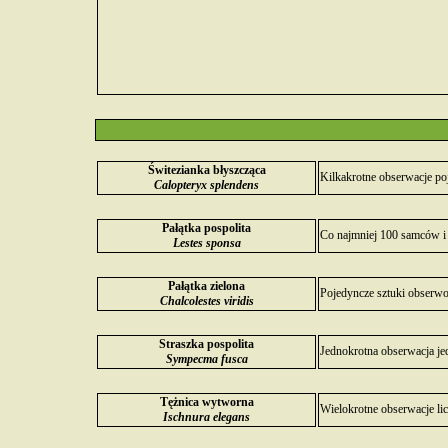
Świtezianka błyszcząca
Kilkakrotne obserwacje p
Calopteryx splendens
Pałątka pospolita
Co najmniej 100 samców i 
Lestes sponsa
Pałątka zielona
Pojedyncze sztuki obserwo
Chalcolestes viridis
Straszka pospolita
Jednokrotna obserwacja je
Sympecma fusca
Tężnica wytworna
Wielokrotne obserwacje li
Ischnura elegans