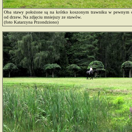
Oba stawy położone są na krótko koszonym trawniku w pewnym 
od drzew. Na zdjęciu mniejszy ze stawów.
(foto Katarzyna Przondziono)