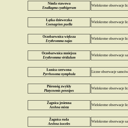
Nimfa stawowa
Wielokrotne obserwacje l
Enallagma cyathigerum
Łątka dzieweczka
Wielokrotne obserwacje li
Coenagrion puella
Oczobarwnica większa
Wielokrotne obserwacje li
Erythromma najas
Oczobarwnica mniejsza
Wielokrotne obserwacje sa
Erythromma viridulum
Łunica czerwona
Liczne obserwacje samców 
Pyrrhosoma nymphula
Pióronóg zwykły
Wielokrotne obserwacje li
Platycnemis pennipes
Żagnica jesienna
Wielokrotne obserwacje li
Aeshna mixta
Żagnica ruda
Wielokrotne obserwacje sa
Aeshna isoceles