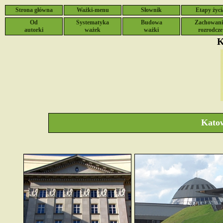
Strona główna
Ważki-menu
Słownik
Etapy życi
Od
Systematyka
Budowa
Zachowani
autorki
ważek
ważki
rozrodcze
Katow